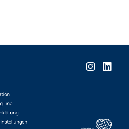
ation
g Line
rklärung
instellungen