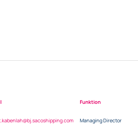
l
Funktion
t.kabenlah@bj.sacoshipping.com
Managing Director