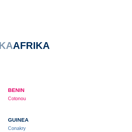
KA
AFRIKA
BENIN
Cotonou
GUINEA
Conakry